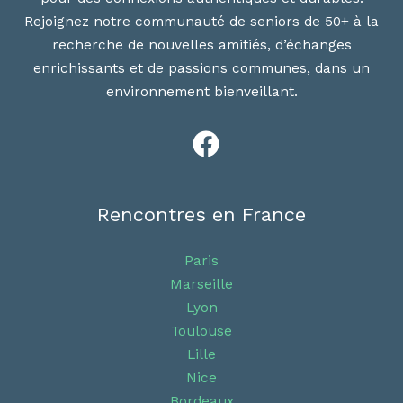
Une
Rejoignez notre communauté de seniors de 50+ à la
nouvelle
recherche de nouvelles amitiés, d’échanges
aventure
enrichissants et de passions communes, dans un
au
environnement bienveillant.
cœur
des
montagnes
Rencontres en France
Paris
Marseille
Lyon
Toulouse
Lille
Nice
Bordeaux