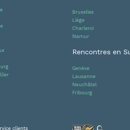
le
Bruxelles
Liège
se
Charleroi
Namur
ux
Rencontres en S
ourg
Genève
lier
Lausanne
Neuchâtel
Fribourg
rvice clients