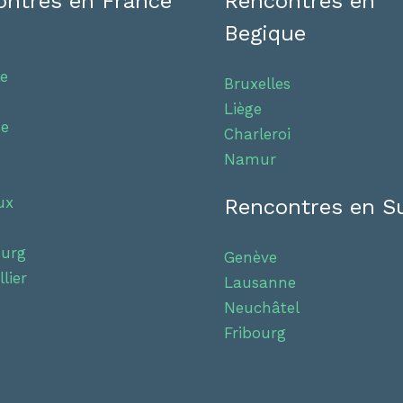
ntres en France
Rencontres en
Begique
le
Bruxelles
Liège
se
Charleroi
Namur
ux
Rencontres en S
ourg
Genève
lier
Lausanne
Neuchâtel
Fribourg