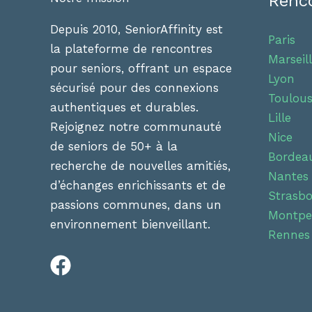
Renco
amitiés
entre
Depuis 2010, SeniorAffinity est
Paris
seniors
la plateforme de rencontres
Marseil
pour seniors, offrant un espace
Lyon
sécurisé pour des connexions
Toulou
authentiques et durables.
Lille
Rejoignez notre communauté
Nice
de seniors de 50+ à la
Bordea
recherche de nouvelles amitiés,
Nantes
d’échanges enrichissants et de
Strasb
passions communes, dans un
Montpel
environnement bienveillant.
Rennes